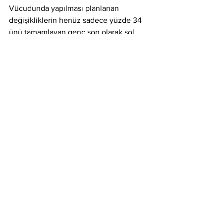
Vücudunda yapılması planlanan 
değişikliklerin henüz sadece yüzde 34 
ünü tamamlayan genç son olarak sol 
elinin iki parmağını kestirdi. Sonraki 
aşamada diğer elininde parmaklarını 
kestireceğini söyledi.
Instagram’da aktif olarak 
 ‘The Black 
Alien Project’
 i
simli profilde 740 binden 
fazla hayranıyla buluşan Anthony 
Loffredo, uzaylı gibi görünmek için 
vücudunda yaptığı değişikliklerle 
dünyaca üne sahip oldu. Instagram’da 
açtığı  canlı yayınlarlada değişiminin 
tüm detaylarını takipçileriyle paylaşıyor. 
Son olarak yaptığı değişimi instagram 
hesabından hayranlarıyla paylaşan genç 
uzaylı pençelerine sahip olabilmek için 
parmaklarını kestirdiğini ve durumunun 