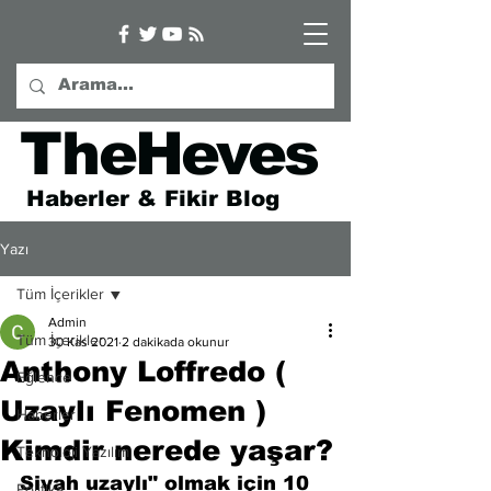
TheHeves
Haberler & Fikir Blog
Yazı
Tüm İçerikler
Admin
Tüm İçerikler
30 Kas 2021
2 dakikada okunur
Anthony Loffredo (
Eğlence
Uzaylı Fenomen )
Haberler
Kimdir nerede yaşar?
Teknoloji Yazılım
Siyah uzaylı" olmak için 10 
Politika