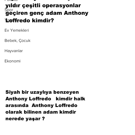
yıldır çeşitli operasyonlar 
Spor
geçiren genç adam Anthony 
Yaşam
Loffredo kimdir?
Ev Yemekleri
Bebek, Çocuk
Hayvanlar
Ekonomi
Siyah bir uzaylıya benzeyen 
Anthony Loffredo   kimdir halk 
arasında  Anthony Loffredo 
olarak bilinen adam kimdir 
nerede yaşar ?